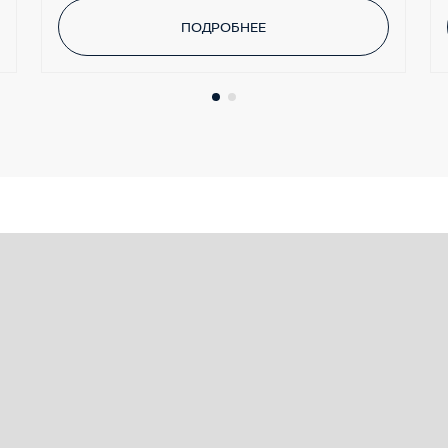
 с автоматической регулировкой уровня
ПОДРОБНЕЕ
ителя и переднего пассажира с
 наклона и по вылету
зеркало заднего вида
 заднего ряда
th для мобильного телефона
 ESP
-ключ) с памятью настроек сиденья водителя,
да
 TPMS
 (DAS)