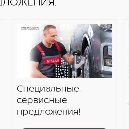
ДЛОЖЕНИЯ.
новных городов и дорог России, Украины,
тран)
рансмиссии кожей
бинация искусственной и натуральной кожи)
подсветкой
ъемники
Специальные
 2 боксами
сервисные
лей
предложения!
литом диске