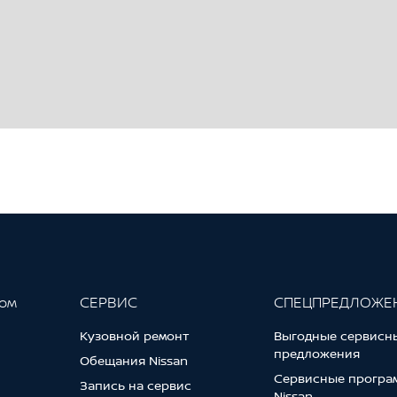
W)
еме HSA
жении Nissan Brake Assist
ия при движении задним ходом CTA
объектов (MOD)
силий EBD
иводом
гом
СЕРВИС
СПЕЦПРЕДЛОЖЕ
ожностью регулировки яркости
для водителя и пассажира
Кузовной ремонт
Выгодные сервисн
предложения
о, навигацией и телефонной книгой
Обещания Nissan
Сервисные програ
Запись на сервис
 задних пассажиров
Nissan