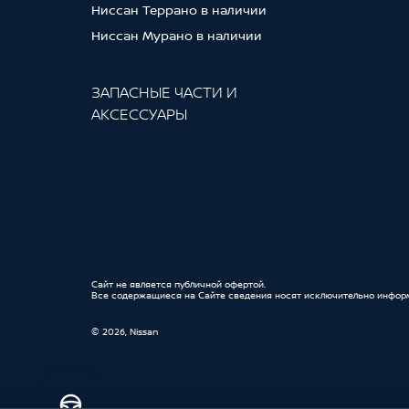
Ниссан Террано в наличии
Электропривод багажной двери
Ниссан Мурано в наличии
Электропривод регулировки рулевой к
Электропривод регулировки сиденья 
ЗАПАСНЫЕ ЧАСТИ И
Электропривод регулировки сиденья 
АКСЕССУАРЫ
Cайт не является публичной офертой.
Все содержащиеся на Сайте сведения носят исключительно инфор
© 2026, Nissan