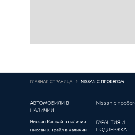
Система мониторинга слепых зон (BS
Система помощи при старте на подъ
Система помощи при экстренном тормо
Система предупреждения столкновен
Система распознавания движущихся 
Система распределения тормозных у
Система ЭраГлонасс
Солнцезащитная шторка с электропр
ГЛАВНАЯ СТРАНИЦА
NISSAN С ПРОБЕГОМ
Стеклоочистители с датчиком дождя
Стеклянная крыша
АВТОМОБИЛИ В
Nissan с пробе
Фоновая подсветка интерьера с возм
НАЛИЧИИ
Фронтальные подушки безопасности 
Ниссан Кашкай в наличии
ГАРАНТИЯ И
Функция голосового управления ауди
ПОДДЕРЖКА
Ниссан Х-Трейл в наличии
Шторки безопасности для передних и