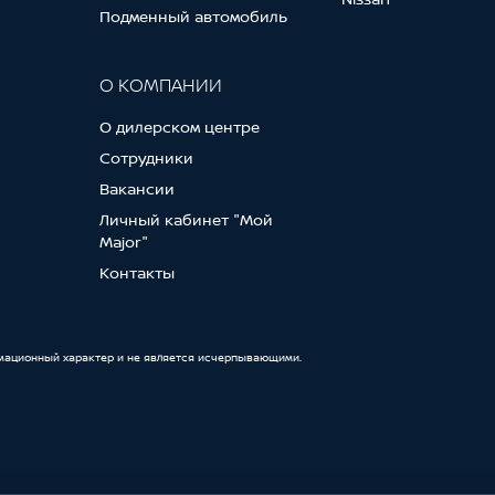
Подменный автомобиль
олонки по углу наклона и по выплету
О КОМПАНИИ
водителя в 8 направлениях
О дилерском центре
пассажира в 4 направлениях
Сотрудники
Вакансии
Личный кабинет "Мой
Major"
Контакты
мационный характер и не является исчерпывающими.