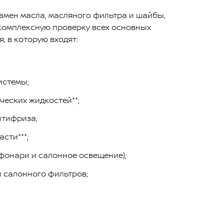
замен масла, масляного фильтра и шайбы,
комплексную проверку всех основных
, в которую входят:
истемы;
ческих жидкостей**;
нтифриза;
сти***;
фонари и салонное освещение);
 салонного фильтров;