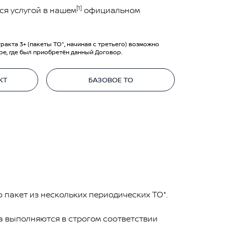
[1]
ся услугой в нашем
официальном
ракта 3+ (пакеты ТО*, начиная с третьего) возможно
ре, где был приобретён данный Договор.
КТ
БАЗОВОЕ ТО
 пакет из нескольких периодических ТО*.
а выполняются в строгом соответствии