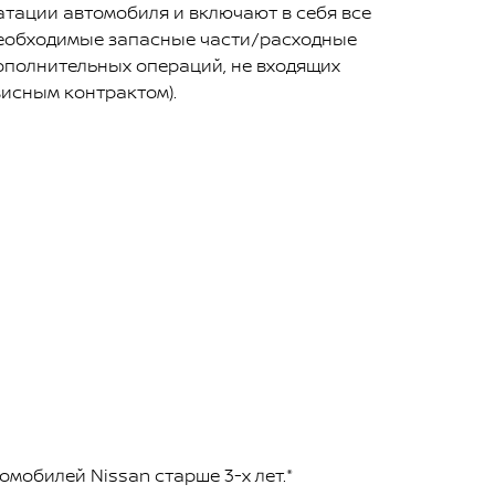
атации автомобиля и включают в себя все
необходимые запасные части/расходные
ополнительных операций, не входящих
висным контрактом).
омобилей Nissan старше 3-х лет.*