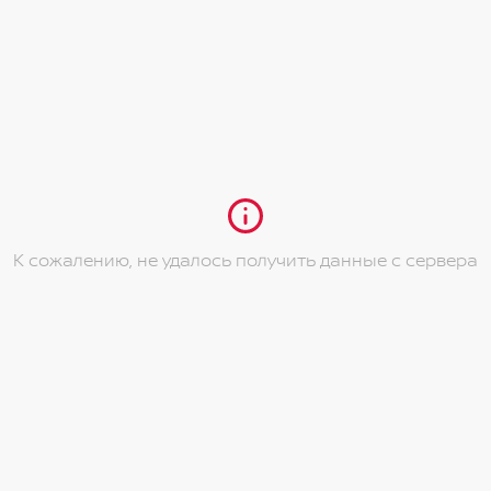
ельского сиденья
К сожалению, не удалось получить данные с сервера
билизации)