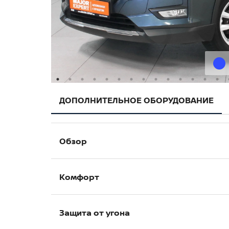
ДОПОЛНИТЕЛЬНОЕ ОБОРУДОВАНИЕ
Обзор
Датчик дождя
Комфорт
Датчик света
Противотуманные фары
Запуск двигателя с кнопки
Защита от угона
Круиз-контроль