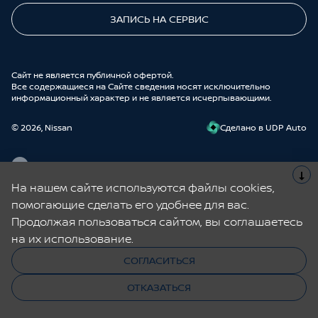
ЗАПИСЬ НА СЕРВИС
Cайт не является публичной офертой.
Все содержащиеся на Сайте сведения носят исключительно
информационный характер и не является исчерпывающими.
© 2026, Nissan
Cделано в UDP Auto
На нашем сайте используются файлы cookies,
Nissan | Aurore Auto – официальный дилер Ниссан в Санкт-
помогающие сделать его удобнее для вас.
Петербурге. Купить новые Кашкай, Х-Трейл, Мурано, Террано,
Продолжая пользоваться сайтом, вы соглашаетесь
Патфайндер в автосалоне Nissan. В наличии новые авто и Ниссан с
пробегом по выгодным ценам. Тест-драйв перед покупкой, Nissan в
на их использование.
кредит с минимальным взносом и прием авто по программе трейд-
ин. Запись на сервис онлайн, сервис, ремонт, регулярное
СОГЛАСИТЬСЯ
Запись
техническое обслуживание и оригинальные запчасти.
на тест-
драйв
ОТКАЗАТЬСЯ
Официальный дилер Ниссан