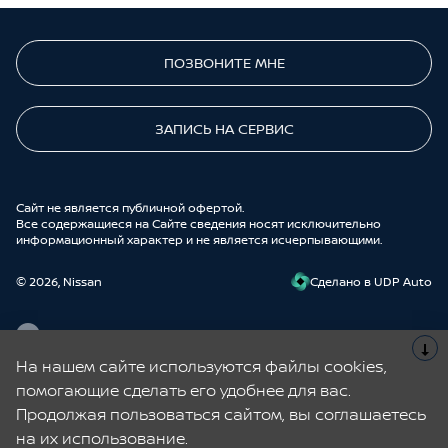
ПОЗВОНИТЕ МНЕ
ЗАПИСЬ НА СЕРВИС
Cайт не является публичной офертой.
Все содержащиеся на Сайте сведения носят исключительно
информационный характер и не является исчерпывающими.
© 2026, Nissan
Cделано в UDP Auto
На нашем сайте используются файлы cookies,
Nissan | Aurore Auto – официальный дилер Ниссан в Санкт-
помогающие сделать его удобнее для вас.
Петербурге. Купить новые Кашкай, Х-Трейл, Мурано, Террано,
Продолжая пользоваться сайтом, вы соглашаетесь
Патфайндер в автосалоне Nissan. В наличии новые авто и Ниссан с
пробегом по выгодным ценам. Тест-драйв перед покупкой, Nissan в
на их использование.