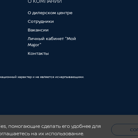
О КОМПАНИИ
О дилерском центре
Сотрудники
Вакансии
Личный кабинет "Мой
Major"
Контакты
мационный характер и не является исчерпывающими.
е. Купить новые Кашкай, Х-Трейл, Мурано, Террано, Патфайндер в автосалоне Nissan. В 
ием авто по программе трейд-ин. Запись на сервис онлайн, сервис, ремонт, регулярное
es, помогающие сделать его удобнее для
СО
оглашаетесь на их использование.