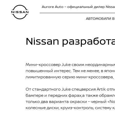
Aurore Auto – официальный дилер Nissa
АВТОМОБИЛИ В
Nissan разработ
Мини-кроссовер Juke своим неординарным 
повышенный интерес. Тем не менее, в япо
лимитированную серию мини-кроссовера, п
От стандартного Juke спецверсия Artik от
бампере и передних фарах,а также обрамл
только два варианта окраски - черный «Noi
колесные диски, круиз-контроль, систему