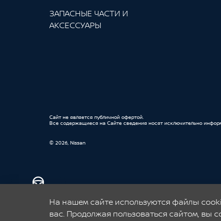
ЗАПАСНЫЕ ЧАСТИ И
АКСЕССУАРЫ
Cайт не является публичной офертой.
Все содержащиеся на Сайте сведения носят исключительно инфор
© 2026, Nissan
Запись на
Nissan | Aurore Auto – официальный дилер Ниссан в Санкт-Петербург
тест-драйв
драйв перед покупкой, Nissan в кредит с минимальным взносом и пр
На нашем сайте используются файлы cooki
вас. Продолжая пользоваться сайтом, вы с
Официальный дилер Ниссан