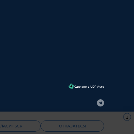
Cделано в UDP Auto
наличии новые авто и Ниссан с пробегом по выгодным ценам. Тест-
 техническое обслуживание и оригинальные запчасти.
ГЛАСИТЬСЯ
ОТКАЗАТЬСЯ