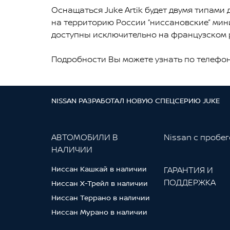
Оснащаться Juke Artik будет двумя типами
на территорию России “ниссановские” мини
доступны исключительно на французском 
Подробности Вы можете узнать по телефону 
NISSAN РАЗРАБОТАЛ НОВУЮ СПЕЦСЕРИЮ JUKE
АВТОМОБИЛИ В
Nissan с пробе
НАЛИЧИИ
Ниссан Кашкай в наличии
ГАРАНТИЯ И
ПОДДЕРЖКА
Ниссан Х-Трейл в наличии
Ниссан Террано в наличии
Ниссан Мурано в наличии