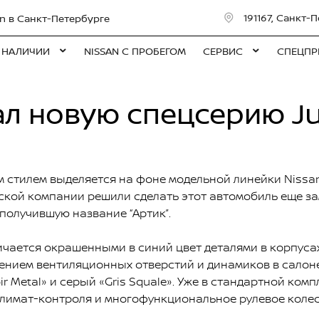
191167, Санкт-П
n в Санкт-Петербурге
 НАЛИЧИИ
NISSAN С ПРОБЕГОМ
СЕРВИС
СПЕЦПР
ал новую спецсерию J
стилем выделяется на фоне модельной линейки Nissan
нской компании решили сделать этот автомобиль еще з
олучившую название “Артик”.
личается окрашенными в синий цвет деталями в корпуса
ением вентиляционных отверстий и динамиков в салон
r Mеtal» и серый «Gris Squale». Уже в стандартной комп
 климат-контроля и многофункциональное рулевое колес