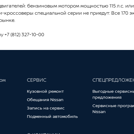
 двигателей: бензиновым мотором мощностью 115 л.с. ил
-кроссоверы специальной серии не приедут: Все 170 экз
рынке.
+7 (812) 327-10-00
гом
СЕРВИС
СПЕЦПРЕДЛОЖЕ
Кузовной ремонт
Выгодные сервисн
предложения
Обещания Nissan
Сервисные програ
Запись на сервис
Nissan
Подменный автомобиль