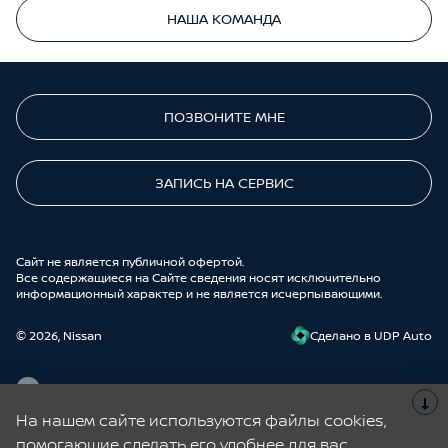
НАША КОМАНДА
ПОЗВОНИТЕ МНЕ
ЗАПИСЬ НА СЕРВИС
Cайт не является публичной офертой.
Все содержащиеся на Сайте сведения носят исключительно
информационный характер и не является исчерпывающими.
© 2026, Nissan
Cделано в UDP Auto
На нашем сайте используются файлы cookies,
Nissan | Aurore Auto – официальный дилер Ниссан в Санкт-
помогающие сделать его удобнее для вас.